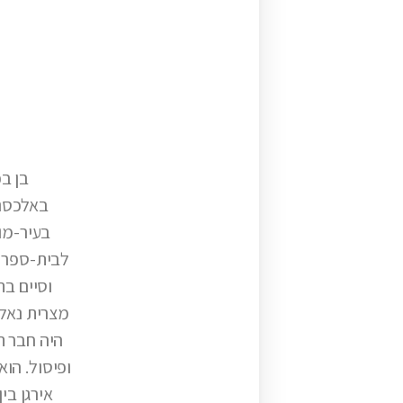
באלכסנד
בעיר-מו
לבית-ספר 
וסיים בת
מצרית נאלץ
היה חבר ת
ופיסול. הוא
אירגן בי