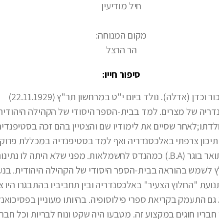
חיל מודיעין
מקום המנוחה:
הר הרצל
סיפור חייו:
בן בכור וכדן (אדלה). נולד ביום י"ט במרחשון תר"ץ (22.11.1929)
ריה של מצרים. למד בבית-הספר היסודי של הקהילה היהודית
לדתו
;
לאחר שסיים את לימודיו שם והצטיין בהם זכה בסטיפנדיה
תיכון צרפתי באלכסנדריה ואף למד בסטיפנדיה במכללת פרוק
ואר בוגר
B.A)
.) כמהנדס לחשמלאות. מפני שלא היתה לו נתינו
 לשמש בהוראה בבית-הספר היסודי של הקהילה היהודית. בנעו
נועת "החלוץ הצעיר" באלכסנדריה ובין תחביביו בהתבגרו היו צי
 גם התעמק בקריאת ספרי פילוסופיה. בהיותו מעוניין בפסיכואנל
ן חבריו חוגים במקצוע זה. מטבעו היה שקט ונוח לבריות וכל חברי