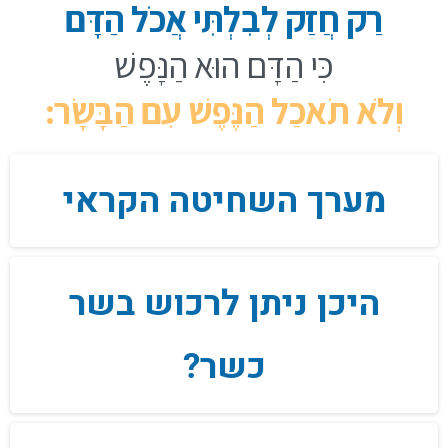
רַק חֲזַק לְבִלְתִּי אֲכֹל הַדָּם
כִּי הַדָּם הוּא הַנָּפֶשׁ
וְלֹא תֹאכַל הַנֶּפֶשׁ עִם הַבָּשָׂר:
מערך השחיטה הקראי
היכן ניתן לרכוש בשר
כשר?