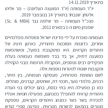
בתאריך 14.11.2019
יו"ר העמותה (יו"ר המועצה העליונה) – מר אליהו
אלטחן ׁׁׁׂ שנבחר בתאריך 14 בנובמבר 2019.
מנכ"ל העמותה – מר שלמה גבר (Sc. & MBA)
שמכהן מיום ה-1 במארס 2011.
העמותה מוכרת על ידי מדינת ישראל ומוסדות ממלכתיים
אחרים, כדוגמת הסוכנות היהודית, כארגון היציג של
היהודים הקראים. היא מתוקצבת בפועל, ומשתמשת
כמועצה דתית, אך בד בבד משמשת כעמותה בעלת
תפקידים רבים ונוספים, המקבלת תרומות מבני הקהילה
והקצבות שונות למטרות נוספות אלה.
לשם הגשמת מטרותיה, מעסיקה העמותה, בין היתר,
רבנים, מלמדי נוער, חכמי דת, שוחטים, קברנים, מוהלים.
כמו כן מפעילה היא בתי כנסת, בהם יכולים בני העדה
היהודית קראית להתפלל כמנהגם, מפעילה חנויות אטליז
למכירת בשר כשר כמנהג היהודים הקראים, מספקת
מוצרים בהתאם לכשרות הקראית, מפיצה ספרי קודש