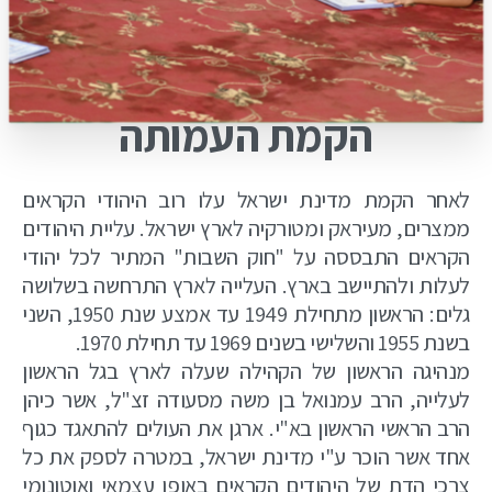
הקמת העמותה
לאחר הקמת מדינת ישראל עלו רוב היהודי הקראים
ממצרים, מעיראק ומטורקיה לארץ ישראל. עליית היהודים
הקראים התבססה על "חוק השבות" המתיר לכל יהודי
לעלות ולהתיישב בארץ. העלייה לארץ התרחשה בשלושה
גלים: הראשון מתחילת 1949 עד אמצע שנת 1950, השני
בשנת 1955 והשלישי בשנים 1969 עד תחילת 1970.
מנהיגה הראשון של הקהילה שעלה לארץ בגל הראשון
לעלייה, הרב עמנואל בן משה מסעודה זצ"ל, אשר כיהן
הרב הראשי הראשון בא"י. ארגן את העולים להתאגד כגוף
אחד אשר הוכר ע"י מדינת ישראל, במטרה לספק את כל
צרכי הדת של היהודים הקראים באופן עצמאי ואוטונומי